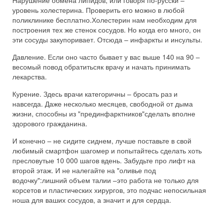
Нарушение обмена липидов, или говоря по-русски –
уровень холестерина. Проверить его можно в любой
поликлинике бесплатно.Холестерин нам необходим для
построения тех же стенок сосудов. Но когда его много, он
эти сосуды закупоривает. Отсюда – инфаркты и инсульты.
Давление. Если оно часто бывает у вас выше 140 на 90 –
весомый повод обратитьсяк врачу и начать принимать
лекарства.
Курение. Здесь врачи категоричны – бросать раз и
навсегда. Даже несколько месяцев, свободной от дыма
жизни, способны из "прединфарктников"сделать вполне
здорового гражданина.
И конечно – не сидите сиднем, лучше поставьте в свой
любимый смартфон шагомер и попытайтесь сделать хоть
пресловутые 10 000 шагов вдень. Забудьте про лифт на
второй этаж. И не налегайте на "оливье под
водочку":лишний объем талии –это работа не только для
корсетов и пластических хирургов, это подчас непосильная
ноша для ваших сосудов, а значит и для сердца.